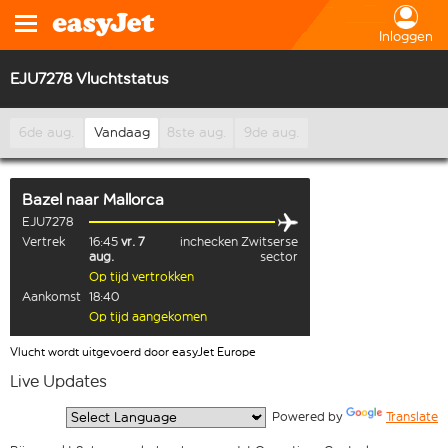
Inloggen
EJU7278 Vluchtstatus
6de aug.
Vandaag
8ste aug.
9de aug.
Bazel
naar
Mallorca
EJU7278
Vertrek
16:45
vr. 7
inchecken Zwitserse
aug.
sector
Op tijd vertrokken
Aankomst
18:40
Op tijd aangekomen
Vlucht wordt uitgevoerd door easyJet Europe
Live Updates
  Powered by 
Translate