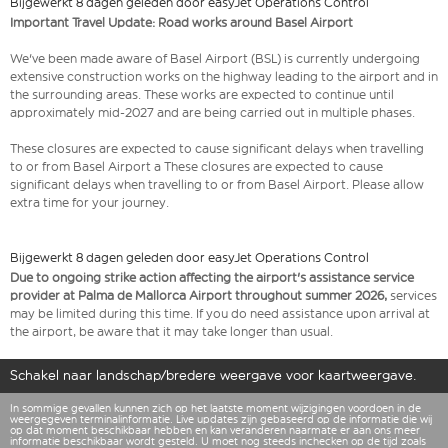
Bijgewerkt 8 dagen geleden door easyJet Operations Control
Important Travel Update: Road works around Basel Airport
We've been made aware of Basel Airport (BSL) is currently undergoing
extensive construction works on the highway leading to the airport and in
the surrounding areas. These works are expected to continue until
approximately mid-2027 and are being carried out in multiple phases.
These closures are expected to cause significant delays when travelling
to or from Basel Airport a These closures are expected to cause
significant delays when travelling to or from Basel Airport. Please allow
extra time for your journey.
Bijgewerkt 8 dagen geleden door easyJet Operations Control
Due to ongoing strike action affecting the airport's assistance service
provider at Palma de Mallorca Airport throughout summer 2026,
services
may be limited during this time. If you do need assistance upon arrival at
the airport, be aware that it may take longer than usual.
Schakel naar landschap/bredere weergave voor kaartweergave.
In sommige gevallen kunnen zich op het laatste moment wijzigingen voordoen in de
weergegeven terminalinformatie. Live updates zijn gebaseerd op de informatie die wij
op dat moment beschikbaar hebben en kan veranderen naarmate er aan ons meer
informatie beschikbaar wordt gesteld. U moet nog steeds inchecken op de tijd zoals