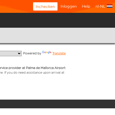
Inloggen
Help
nl-NL
Inchecken
  Powered by 
Translate
service provider at Palma de Mallorca Airport
me. If you do need assistance upon arrival at