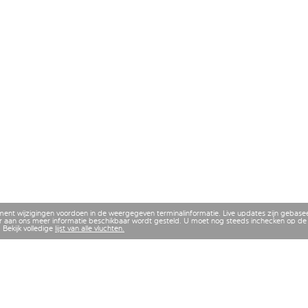
ment wijzigingen voordoen in de weergegeven terminalinformatie. Live updates zijn gebase
 aan ons meer informatie beschikbaar wordt gesteld. U moet nog steeds inchecken op de 
 Bekijk volledige
lijst van alle vluchten.