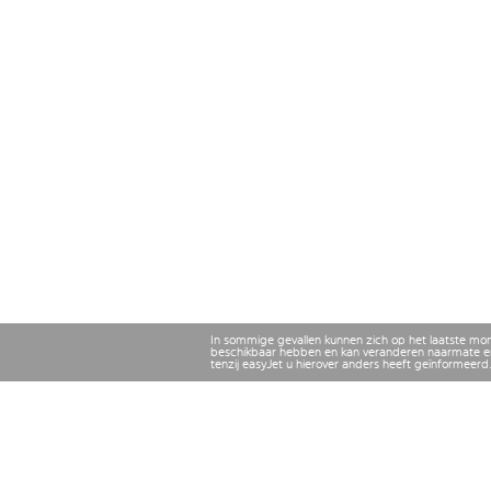
In sommige gevallen kunnen zich op het laatste mo
beschikbaar hebben en kan veranderen naarmate er
tenzij easyJet u hierover anders heeft geïnformeerd.