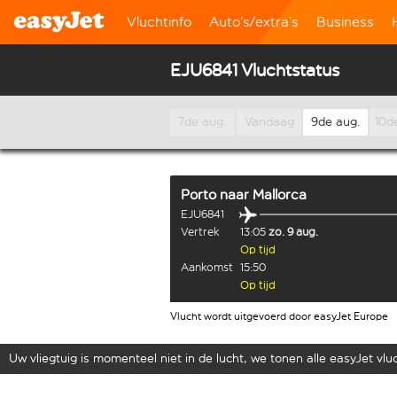
Vluchtinfo
Auto’s/extra’s
Business
EJU6841 Vluchtstatus
7de aug.
Vandaag
9de aug.
10d
Porto
naar
Mallorca
EJU6841
Vertrek
13:05
zo. 9 aug.
Op tijd
Aankomst
15:50
Op tijd
Vlucht wordt uitgevoerd door easyJet Europe
Uw vliegtuig is momenteel niet in de lucht, we tonen alle easyJet vluch