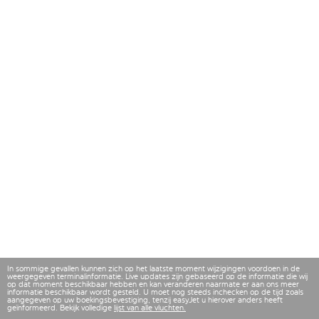
In sommige gevallen kunnen zich op het laatste moment wijzigingen voordoen in de
weergegeven terminalinformatie. Live updates zijn gebaseerd op de informatie die wij
op dat moment beschikbaar hebben en kan veranderen naarmate er aan ons meer
informatie beschikbaar wordt gesteld. U moet nog steeds inchecken op de tijd zoals
aangegeven op uw boekingsbevestiging, tenzij easyJet u hierover anders heeft
geïnformeerd. Bekijk volledige
lijst van alle vluchten.