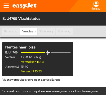
Inloggen
EJU4769 Vluchtstatus
8ste aug.
Vandaag
10de aug.
11de aug.
Nantes
naar
Ibiza
EJU4769
Vertrek
13:50
zo. 9 aug.
Vertrokken 14:05
Aankomst
15:40
Verwacht 15:53
Vlucht wordt uitgevoerd door easyJet Europe
Schakel naar landschap/bredere weergave voor kaartweergave.