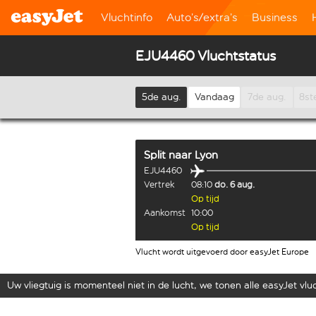
Vluchtinfo
Auto’s/extra’s
Business
EJU4460 Vluchtstatus
5de aug.
Vandaag
7de aug.
8st
Split
naar
Lyon
EJU4460
Vertrek
08:10
do. 6 aug.
Op tijd
Aankomst
10:00
Op tijd
Vlucht wordt uitgevoerd door easyJet Europe
Uw vliegtuig is momenteel niet in de lucht, we tonen alle easyJet vluch