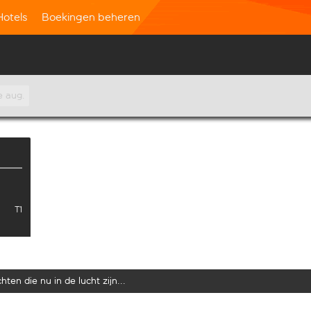
Hotels
Boekingen beheren
e aug.
T1
ten die nu in de lucht zijn...