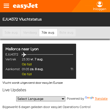
Inloggen
EJU4372 Vluchtstatus
5de aug.
Vandaag
7de aug.
8ste aug.
Mallorca
naar
Lyon
EJU4372
Vertrek
23:30
vr. 7 aug.
Op tijd
Aankomst
01:05
za. 8 aug.
T1
Op tijd
Vlucht wordt uitgevoerd door easyJet Europe
Live Updates
  Powered by 
Translate
Bijgewerkt 6 dagen geleden door easyJet Operations Control