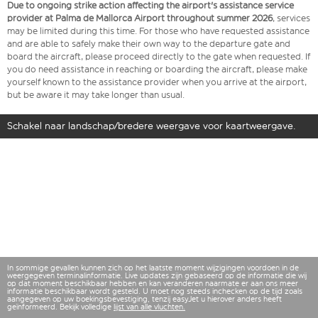
Due to ongoing strike action affecting the airport's assistance service
provider at Palma de Mallorca Airport throughout summer 2026
, services
may be limited during this time. For those who have requested assistance
and are able to safely make their own way to the departure gate and
board the aircraft, please proceed directly to the gate when requested. If
you do need assistance in reaching or boarding the aircraft, please make
yourself known to the assistance provider when you arrive at the airport,
but be aware it may take longer than usual.
Schakel naar landschap/bredere weergave voor kaartweergave.
In sommige gevallen kunnen zich op het laatste moment wijzigingen voordoen in de
weergegeven terminalinformatie. Live updates zijn gebaseerd op de informatie die wij
op dat moment beschikbaar hebben en kan veranderen naarmate er aan ons meer
informatie beschikbaar wordt gesteld. U moet nog steeds inchecken op de tijd zoals
aangegeven op uw boekingsbevestiging, tenzij easyJet u hierover anders heeft
geïnformeerd. Bekijk volledige
lijst van alle vluchten.