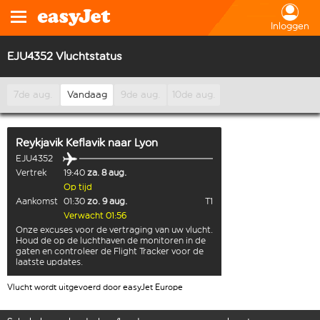
Inloggen
EJU4352 Vluchtstatus
7de aug.
Vandaag
9de aug.
10de aug.
Reykjavik Keflavik
naar
Lyon
EJU4352
Vertrek
19:40
za. 8 aug.
Op tijd
Aankomst
01:30
zo. 9 aug.
T1
Verwacht 01:56
Onze excuses voor de vertraging van uw vlucht.
Houd de op de luchthaven de monitoren in de
gaten en controleer de Flight Tracker voor de
laatste updates.
Vlucht wordt uitgevoerd door easyJet Europe