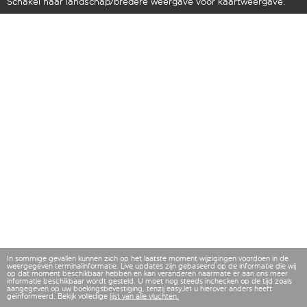
Schakel naar landschap/bredere weergave voor kaartweergave.
In sommige gevallen kunnen zich op het laatste moment wijzigingen voordoen in de
weergegeven terminalinformatie. Live updates zijn gebaseerd op de informatie die wij
op dat moment beschikbaar hebben en kan veranderen naarmate er aan ons meer
informatie beschikbaar wordt gesteld. U moet nog steeds inchecken op de tijd zoals
aangegeven op uw boekingsbevestiging, tenzij easyJet u hierover anders heeft
geïnformeerd. Bekijk volledige
lijst van alle vluchten.