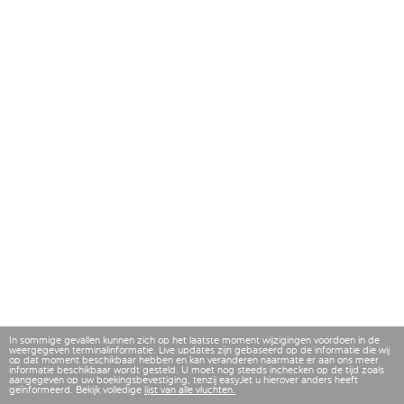
In sommige gevallen kunnen zich op het laatste moment wijzigingen voordoen in de
weergegeven terminalinformatie. Live updates zijn gebaseerd op de informatie die wij
op dat moment beschikbaar hebben en kan veranderen naarmate er aan ons meer
informatie beschikbaar wordt gesteld. U moet nog steeds inchecken op de tijd zoals
aangegeven op uw boekingsbevestiging, tenzij easyJet u hierover anders heeft
geïnformeerd. Bekijk volledige
lijst van alle vluchten.