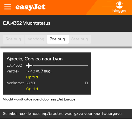
Inloggen
EJU4332 Vluchtstatus
5de aug.
Vandaag
7de aug.
8ste aug.
Ajaccio, Corsica
naar
Lyon
EJU4332
Vertrek
17:40
vr. 7 aug.
Op tijd
Aankomst
18:50
T1
Op tijd
Vlucht wordt uitgevoerd door easyJet Europe
Schakel naar landschap/bredere weergave voor kaartweergave.