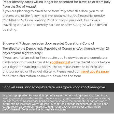
Paper identity cards will no longer be accepted for travel to or from Italy
from the 3rd of August
If you are planning to travel to or from Italy after this date, you must
present one of the following travel documents: An Electronic Identity
Card/Italian National Identity Card or a valid passport. Customers
travelling with a paper identity card on or after 3 August will be denied
boarding.
Bijgewerkt 7 dagen geleden door easyJet Operations Control
Travelled to the Democratic Republic of Congo and/or Uganda within 21
days of your flight to Italy?
If you have, Italian authorities require you to download and complete a
declaration form and email it to
rpd@sanita.it
within the 24 hours before
your flight for tracking purposes. The form can either be printed and
photographed or filled out digitally. Please read our
travel update page
for further information on how to download the form.
Schakel naar landschap/bredere weergave voor kaartweergave.
In sommige gevallen kunnen zich op het laatste moment wijzigingen voordoen in de
weergegeven terminalinformatie. Live updates zijn gebaseerd op de informatie die wij
op dat moment beschikbaar hebben en kan veranderen naarmate er aan ons meer
informatie beschikbaar wordt gesteld. U moet nog steeds inchecken op de tijd zoals
aangegeven op uw boekingsbevestiging, tenzij easyJet u hierover anders heeft
geïnformeerd. Bekijk volledige
lijst van alle vluchten.