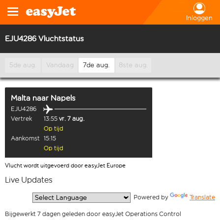
Inloggen
EJU4286 Vluchtstatus
5de aug.
Vandaag
7de aug.
8ste aug.
Malta
naar
Napels
EJU4286
Vertrek
13:55
vr. 7 aug.
Op tijd
Aankomst
15:15
Op tijd
Vlucht wordt uitgevoerd door easyJet Europe
Live Updates
  Powered by 
Translate
Bijgewerkt 7 dagen geleden door easyJet Operations Control