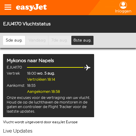
Inloggen
EJU4170 Vluchtstatus
5de aug.
Vandaag
7de aug.
8ste aug.
Mykonos
naar
Napels
EJU4170
Vertrek
18:00
wo. 5 aug.
Vertrokken 18:14
Aankomst
18:55
Aangekomen 18:58
Onze excuses voor de vertraging van uw vlucht.
Houd de op de luchthaven de monitoren in de
gaten en controleer de Flight Tracker voor de
laatste updates.
Vlucht wordt uitgevoerd door easyJet Europe
Live Updates