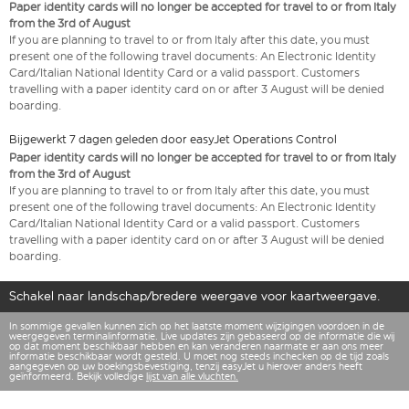
Paper identity cards will no longer be accepted for travel to or from Italy
from the 3rd of August
If you are planning to travel to or from Italy after this date, you must
present one of the following travel documents: An Electronic Identity
Card/Italian National Identity Card or a valid passport. Customers
travelling with a paper identity card on or after 3 August will be denied
boarding.
Bijgewerkt 7 dagen geleden door easyJet Operations Control
Paper identity cards will no longer be accepted for travel to or from Italy
from the 3rd of August
If you are planning to travel to or from Italy after this date, you must
present one of the following travel documents: An Electronic Identity
Card/Italian National Identity Card or a valid passport. Customers
travelling with a paper identity card on or after 3 August will be denied
boarding.
Schakel naar landschap/bredere weergave voor kaartweergave.
In sommige gevallen kunnen zich op het laatste moment wijzigingen voordoen in de
weergegeven terminalinformatie. Live updates zijn gebaseerd op de informatie die wij
op dat moment beschikbaar hebben en kan veranderen naarmate er aan ons meer
informatie beschikbaar wordt gesteld. U moet nog steeds inchecken op de tijd zoals
aangegeven op uw boekingsbevestiging, tenzij easyJet u hierover anders heeft
geïnformeerd. Bekijk volledige
lijst van alle vluchten.