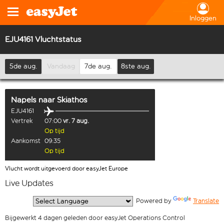
Inloggen
EJU4161 Vluchtstatus
5de aug.
Vandaag
7de aug.
8ste aug.
Napels
naar
Skiathos
EJU4161
Vertrek
07:00
vr. 7 aug.
Op tijd
Aankomst
09:35
Op tijd
Vlucht wordt uitgevoerd door easyJet Europe
Live Updates
  Powered by 
Translate
Bijgewerkt 4 dagen geleden door easyJet Operations Control