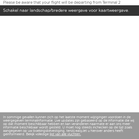
Please be aware that your flight will be departing from Terminal 2
Schakel naar landschap/bredere weergave voor kaartweergave.
In sommige gevallen kunnen zich op het laatste moment wijzigingen voordoen in de
weergegeven terminalinformatie. Live updates zijn gebaseerd op de informatie die wij
op dat moment beschikbaar hebben en kan veranderen naarmate er aan ons meer
informatie beschikbaar wordt gesteld. U moet nog steeds inchecken op de tijd zoals
aangegeven op uw boekingsbevestiging, tenzij easyJet u hierover anders heeft
geïnformeerd. Bekijk volledige
lijst van alle vluchten.