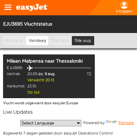
Inloggen
EJU3695 Vluchtstatus
8ste aug.
Vandaag
10de aug.
11de aug.
Milaan Malpensa
naar
Thessaloniki
EJU3695
Vertrek
20:05
zo. 9 aug.
T2
Verwacht 20:13
Aankomst
23:10
Op tijd
Vlucht wordt uitgevoerd door easyJet Europe
Live Updates
  Powered by 
Translate
Bijgewerkt 7 dagen geleden door easyJet Operations Control