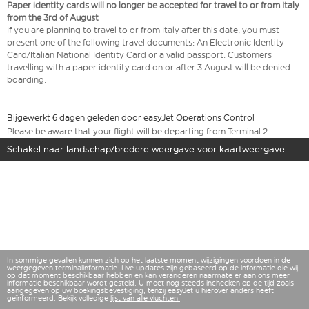
Paper identity cards will no longer be accepted for travel to or from Italy
from the 3rd of August
If you are planning to travel to or from Italy after this date, you must
present one of the following travel documents: An Electronic Identity
Card/Italian National Identity Card or a valid passport. Customers
travelling with a paper identity card on or after 3 August will be denied
boarding.
Bijgewerkt 6 dagen geleden door easyJet Operations Control
Please be aware that your flight will be departing from Terminal 2
Schakel naar landschap/bredere weergave voor kaartweergave.
In sommige gevallen kunnen zich op het laatste moment wijzigingen voordoen in de
weergegeven terminalinformatie. Live updates zijn gebaseerd op de informatie die wij
op dat moment beschikbaar hebben en kan veranderen naarmate er aan ons meer
informatie beschikbaar wordt gesteld. U moet nog steeds inchecken op de tijd zoals
aangegeven op uw boekingsbevestiging, tenzij easyJet u hierover anders heeft
geïnformeerd. Bekijk volledige
lijst van alle vluchten.