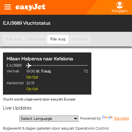
Inloggen
EJU3689 Vluchtstatus
9de aug.
Vandaag
11de aug.
12de aug.
Milaan Malpensa
naar
Kefalonia
EJU3689
Vertrek
19:00
di. 11 aug.
T2
Op tijd
Aankomst
22:15
Op tijd
Vlucht wordt uitgevoerd door easyJet Europe
Live Updates
  Powered by 
Translate
Bijgewerkt 6 dagen geleden door easyJet Operations Control