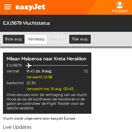
Inloggen
EJU3679 Vluchtstatus
8ste aug.
Vandaag
10de aug.
11de aug.
Milaan Malpensa
naar
Kreta Heraklion
EJU3679
Vertrek
18:45
zo. 9 aug.
T2
Verwacht 21:08
Aankomst
22:30
Verwacht ma. 10 aug. 00:45
Onze excuses voor de vertraging van uw vlucht.
Houd de op de luchthaven de monitoren in de
gaten en controleer de Flight Tracker voor de
laatste updates.
Vlucht wordt uitgevoerd door easyJet Europe
Live Updates