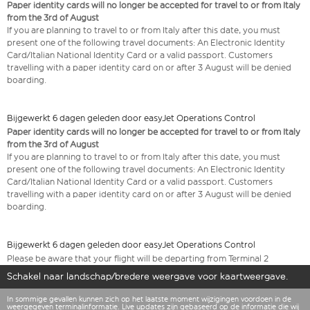
Paper identity cards will no longer be accepted for travel to or from Italy
from the 3rd of August
If you are planning to travel to or from Italy after this date, you must
present one of the following travel documents: An Electronic Identity
Card/Italian National Identity Card or a valid passport. Customers
travelling with a paper identity card on or after 3 August will be denied
boarding.
Bijgewerkt 6 dagen geleden door easyJet Operations Control
Paper identity cards will no longer be accepted for travel to or from Italy
from the 3rd of August
If you are planning to travel to or from Italy after this date, you must
present one of the following travel documents: An Electronic Identity
Card/Italian National Identity Card or a valid passport. Customers
travelling with a paper identity card on or after 3 August will be denied
boarding.
Bijgewerkt 6 dagen geleden door easyJet Operations Control
Please be aware that your flight will be departing from Terminal 2
Schakel naar landschap/bredere weergave voor kaartweergave.
In sommige gevallen kunnen zich op het laatste moment wijzigingen voordoen in de
weergegeven terminalinformatie. Live updates zijn gebaseerd op de informatie die wij