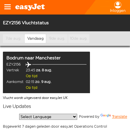
Inloggen
EZY2156 Vluchtstatus
7de aug.
Vandaag
9de aug.
10de aug.
Bodrum
naar
Manchester
EZY2156
Vertrek
23:45
za. 8 aug.
Op tijd
Aankomst
02:15
zo. 9 aug.
Op tijd
Vlucht wordt uitgevoerd door easyJet UK
Live Updates
  Powered by 
Translate
Bijgewerkt 7 dagen geleden door easyJet Operations Control