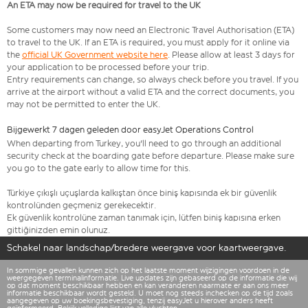
An ETA may now be required for travel to the UK
Some customers may now need an Electronic Travel Authorisation (ETA)
to travel to the UK. If an ETA is required, you must apply for it online via
the
official UK Government website here
. Please allow at least 3 days for
your application to be processed before your trip.
Entry requirements can change, so always check before you travel. If you
arrive at the airport without a valid ETA and the correct documents, you
may not be permitted to enter the UK.
Bijgewerkt 7 dagen geleden door easyJet Operations Control
When departing from Turkey, you'll need to go through an additional
security check at the boarding gate before departure. Please make sure
you go to the gate early to allow time for this.
Türkiye çıkışlı uçuşlarda kalkıştan önce biniş kapısında ek bir güvenlik
kontrolünden geçmeniz gerekecektir.
Ek güvenlik kontrolüne zaman tanımak için, lütfen biniş kapısına erken
gittiğinizden emin olunuz.
Schakel naar landschap/bredere weergave voor kaartweergave.
In sommige gevallen kunnen zich op het laatste moment wijzigingen voordoen in de
weergegeven terminalinformatie. Live updates zijn gebaseerd op de informatie die wij
op dat moment beschikbaar hebben en kan veranderen naarmate er aan ons meer
informatie beschikbaar wordt gesteld. U moet nog steeds inchecken op de tijd zoals
aangegeven op uw boekingsbevestiging, tenzij easyJet u hierover anders heeft