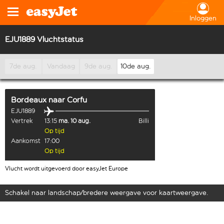
Inloggen
EJU1889 Vluchtstatus
7de aug.
Vandaag
9de aug.
10de aug.
Bordeaux
naar
Corfu
EJU1889
Vertrek
13:15
ma. 10 aug.
Billi
Op tijd
Aankomst
17:00
Op tijd
Vlucht wordt uitgevoerd door easyJet Europe
Schakel naar landschap/bredere weergave voor kaartweergave.