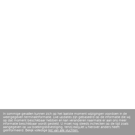
In sommige gevallen kunnen zich op het laatste moment wijzigingen voordoen in de
weergegeven terminalinformatie. Live updates zijn gebaseerd op de informatie die wij
op dat moment beschikbaar hebben en kan veranderen naarmate er aan ons meer
informatie beschikbaar wordt gesteld. U moet nog steeds inchecken op de tijd zoals
aangegeven op uw boekingsbevestiging, tenzij easyJet u hierover anders heeft
geïnformeerd. Bekijk volledige
lijst van alle vluchten.