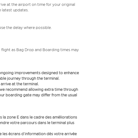
ive at the airport on time for your original
e latest updates.
mise the delay where possible.
your flight as Bag Drop and Boarding times may
f ongoing improvements designed to enhance
le journey through the terminal.
rrive at the terminal.
s we recommend allowing extra time through
your boarding gate may differ from the usual
 la zone E dans le cadre des améliorations
endre votre parcours dans le terminal plus
ue les écrans d’information dès votre arrivée