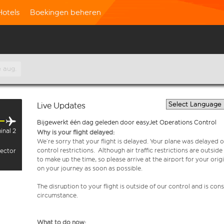
Hotels
Boekingen beheren
 aug.
Live Updates
Bijgewerkt één dag geleden door easyJet Operations Control
inal 2
Why is your flight delayed:
We’re sorry that your flight is delayed. Your plane was delayed on
control restrictions. Although air traffic restrictions are outsid
sector
to make up the time, so please arrive at the airport for your or
on your journey as soon as possible.
The disruption to your flight is outside of our control and is co
circumstance.
What to do now: