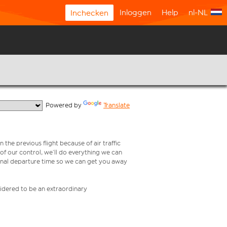
Inloggen
Help
nl-NL
Inchecken
  Powered by 
Translate
 the previous flight because of air traffic
e of our control, we’ll do everything we can
iginal departure time so we can get you away
nsidered to be an extraordinary