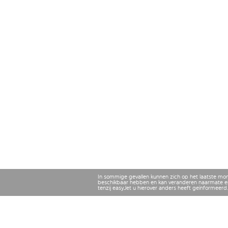
In sommige gevallen kunnen zich op het laatste mo
beschikbaar hebben en kan veranderen naarmate er
tenzij easyJet u hierover anders heeft geïnformeerd.