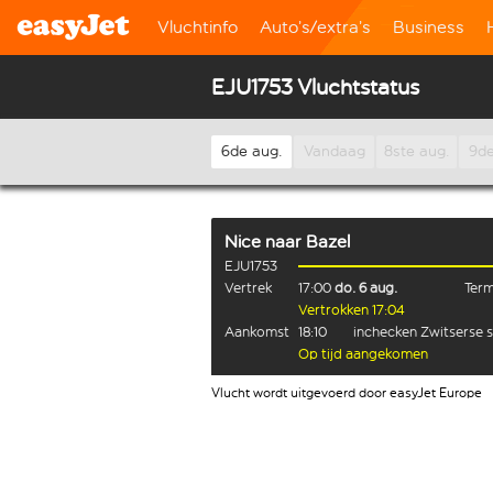
Vluchtinfo
Auto’s/extra’s
Business
EJU1753 Vluchtstatus
6de aug.
Vandaag
8ste aug.
9de
Nice
naar
Bazel
EJU1753
Vertrek
17:00
do. 6 aug.
Term
Vertrokken 17:04
Aankomst
18:10
inchecken Zwitserse 
Op tijd aangekomen
Vlucht wordt uitgevoerd door easyJet Europe