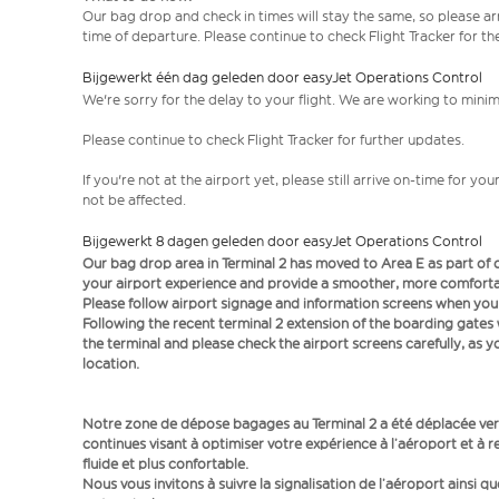
Our bag drop and check in times will stay the same, so please arr
time of departure. Please continue to check Flight Tracker for th
Bijgewerkt één dag geleden door easyJet Operations Control
We're sorry for the delay to your flight. We are working to mini
Please continue to check Flight Tracker for further updates.
If you're not at the airport yet, please still arrive on-time for 
not be affected.
Bijgewerkt 8 dagen geleden door easyJet Operations Control
Our bag drop area in Terminal 2 has moved to Area E as part o
your airport experience and provide a smoother, more comfortab
Please follow airport signage and information screens when you a
Following the recent terminal 2 extension of the boarding gate
the terminal and please check the airport screens carefully, as 
location.
Notre zone de dépose bagages au Terminal 2 a été déplacée vers
continues visant à optimiser votre expérience à l’aéroport et à r
fluide et plus confortable.
Nous vous invitons à suivre la signalisation de l’aéroport ainsi q