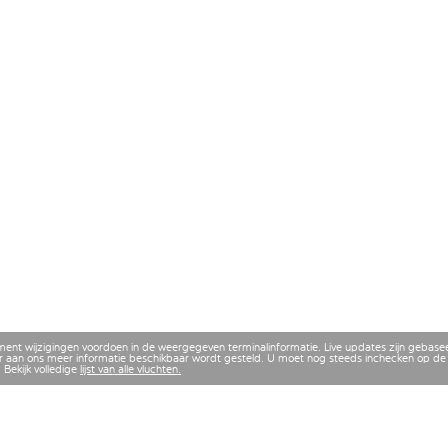
ment wijzigingen voordoen in de weergegeven terminalinformatie. Live updates zijn gebase
 aan ons meer informatie beschikbaar wordt gesteld. U moet nog steeds inchecken op de 
 Bekijk volledige
lijst van alle vluchten.