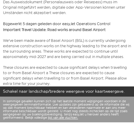
Das Ausweisdokument (Personalausweis oder Reisepass) muss im
Original mitgeführt werden; digitale oder App-Versionen können unter
Umständen nicht akzeptiert werden.
Bijgewerkt 5 dagen geleden door easyJet Operations Control
Important Travel Update: Road works around Basel Airport
We've been made aware of Basel Airport (BSL) is currently undergoing
extensive construction works on the highway leading to the airport and in
the surrounding areas. These works are expected to continue until
approximately mid-2027 and are being carried out in multiple phases.
These closures are expected to cause significant delays when travelling
to or from Basel Airport a These closures are expected to cause
significant delays when travelling to or from Basel Airport. Please allow
extra time for your journey.
Schakel naar landschap/bredere weergave voor kaartweergave.
In sommige gevallen kunnen zich op het laatste moment wijzigingen voordoen in de
weergegeven terminalinformatie. Live updates zijn gebaseerd op de informatie die wij
op dat moment beschikbaar hebben en kan veranderen naarmate er aan ons meer
informatie beschikbaar wordt gesteld. U moet nog steeds inchecken op de tijd zoals
aangegeven op uw boekingsbevestiging, tenzij easyJet u hierover anders heeft
geïnformeerd. Bekijk volledige
lijst van alle vluchten.