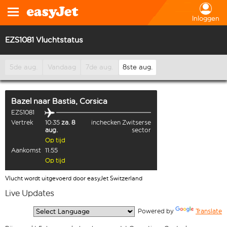
Inloggen
EZS1081 Vluchtstatus
5de aug.
Vandaag
7de aug.
8ste aug.
Bazel
naar
Bastia, Corsica
EZS1081
Vertrek
10:35
za. 8
inchecken Zwitserse
aug.
sector
Op tijd
Aankomst
11:55
Op tijd
Vlucht wordt uitgevoerd door easyJet Switzerland
Live Updates
  Powered by 
Translate