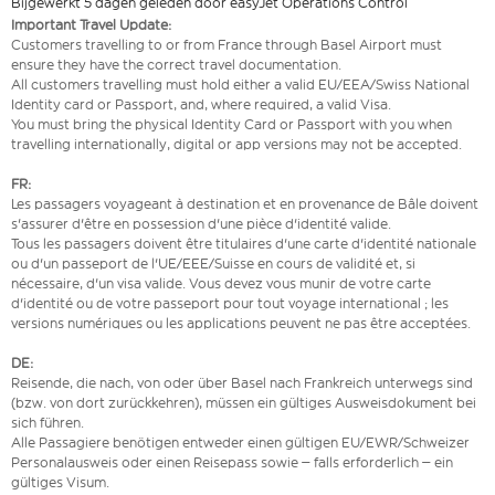
Bijgewerkt 5 dagen geleden door easyJet Operations Control
Important Travel Update:
Customers travelling to or from France through Basel Airport must
ensure they have the correct travel documentation.
All customers travelling must hold either a valid EU/EEA/Swiss National
Identity card or Passport, and, where required, a valid Visa.
You must bring the physical Identity Card or Passport with you when
travelling internationally, digital or app versions may not be accepted.
FR:
Les passagers voyageant à destination et en provenance de Bâle doivent
s'assurer d'être en possession d'une pièce d'identité valide.
Tous les passagers doivent être titulaires d'une carte d'identité nationale
ou d'un passeport de l'UE/EEE/Suisse en cours de validité et, si
nécessaire, d'un visa valide. Vous devez vous munir de votre carte
d'identité ou de votre passeport pour tout voyage international ; les
versions numériques ou les applications peuvent ne pas être acceptées.
DE:
Reisende, die nach, von oder über Basel nach Frankreich unterwegs sind
(bzw. von dort zurückkehren), müssen ein gültiges Ausweisdokument bei
sich führen.
Alle Passagiere benötigen entweder einen gültigen EU/EWR/Schweizer
Personalausweis oder einen Reisepass sowie – falls erforderlich – ein
gültiges Visum.