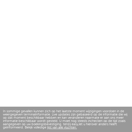
In sommige gevallen kunnen zich op het laatste moment wijzigingen voordoen in de
weergegeven terminalinformatie. Live updates zijn gebaseerd op de informatie die wij
op dat moment beschikbaar hebben en kan veranderen naarmate er aan ons meer
informatie beschikbaar wordt gesteld. U moet nog steeds inchecken op de tijd zoals
aangegeven op uw boekingsbevestiging, tenzij easyJet u hierover anders heeft
geïnformeerd. Bekijk volledige
lijst van alle vluchten.