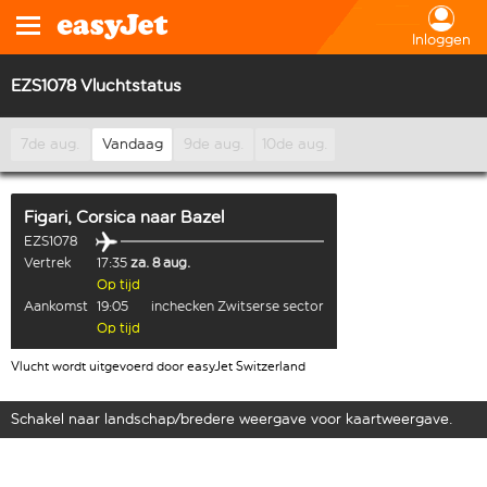
Inloggen
EZS1078 Vluchtstatus
7de aug.
Vandaag
9de aug.
10de aug.
Figari, Corsica
naar
Bazel
EZS1078
Vertrek
17:35
za. 8 aug.
Op tijd
Aankomst
19:05
inchecken Zwitserse sector
Op tijd
Vlucht wordt uitgevoerd door easyJet Switzerland
Schakel naar landschap/bredere weergave voor kaartweergave.