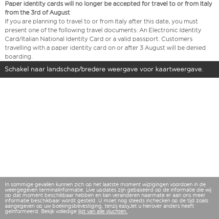
Paper identity cards will no longer be accepted for travel to or from Italy
from the 3rd of August
If you are planning to travel to or from Italy after this date, you must
present one of the following travel documents: An Electronic Identity
Card/Italian National Identity Card or a valid passport. Customers
travelling with a paper identity card on or after 3 August will be denied
boarding.
Schakel naar landschap/bredere weergave voor kaartweergave.
In sommige gevallen kunnen zich op het laatste moment wijzigingen voordoen in de
weergegeven terminalinformatie. Live updates zijn gebaseerd op de informatie die wij
op dat moment beschikbaar hebben en kan veranderen naarmate er aan ons meer
informatie beschikbaar wordt gesteld. U moet nog steeds inchecken op de tijd zoals
aangegeven op uw boekingsbevestiging, tenzij easyJet u hierover anders heeft
geïnformeerd. Bekijk volledige
lijst van alle vluchten.