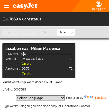
Inloggen
EJU7669 Vluchtstatus
5de aug.
Vandaag
7de aug.
8ste aug.
Lissabon
naar
Milaan Malpensa
EJU7669
Vertrek
06:00
za. 8 aug.
T1
Op tijd
Aankomst
09:35
T2
Op tijd
Vlucht wordt uitgevoerd door easyJet Europe
Live Updates
  Powered by 
Translate
Bijgewerkt 5 dagen geleden door easyJet Operations Control