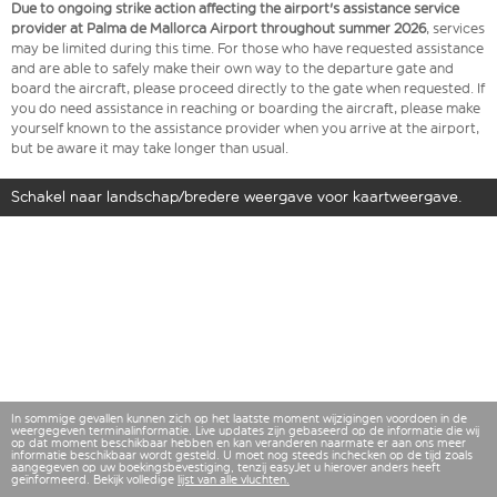
Due to ongoing strike action affecting the airport's assistance service
provider at Palma de Mallorca Airport throughout summer 2026
, services
may be limited during this time. For those who have requested assistance
and are able to safely make their own way to the departure gate and
board the aircraft, please proceed directly to the gate when requested. If
you do need assistance in reaching or boarding the aircraft, please make
yourself known to the assistance provider when you arrive at the airport,
but be aware it may take longer than usual.
Schakel naar landschap/bredere weergave voor kaartweergave.
In sommige gevallen kunnen zich op het laatste moment wijzigingen voordoen in de
weergegeven terminalinformatie. Live updates zijn gebaseerd op de informatie die wij
op dat moment beschikbaar hebben en kan veranderen naarmate er aan ons meer
informatie beschikbaar wordt gesteld. U moet nog steeds inchecken op de tijd zoals
aangegeven op uw boekingsbevestiging, tenzij easyJet u hierover anders heeft
geïnformeerd. Bekijk volledige
lijst van alle vluchten.