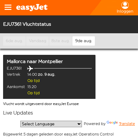
Inloggen
EJU7361 Vluchtstatus
6de aug.
Vandaag
8ste aug.
9de aug.
Mallorca
naar
Montpellier
EJU7361
Vertrek
14:00
zo. 9 aug.
Op tijd
Aankomst
15:20
Op tijd
Vlucht wordt uitgevoerd door easyJet Europe
Live Updates
  Powered by 
Translate
Bijgewerkt 5 dagen geleden door easyJet Operations Control