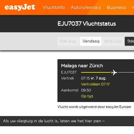
Vluchtinfo
Auto’s/extra’s
Business
EJU7037 Vluchtstatus
6de aug.
Vandaag
8ste aug.
9de
Malaga
naar
Zürich
EJU7037
Vertrek
07:15
vr. 7 aug.
Vertrokken 07:17
Aankomst
09:50
Op tijd
Vlucht wordt uitgevoerd door easyJet Europe
Als uw vliegtuig in de lucht is, laten we het hier zien –