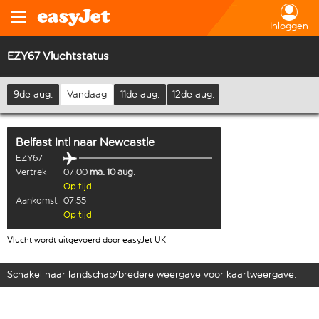
Inloggen
EZY67 Vluchtstatus
9de aug.
Vandaag
11de aug.
12de aug.
Belfast Intl
naar
Newcastle
EZY67
Vertrek
07:00
ma. 10 aug.
Op tijd
Aankomst
07:55
Op tijd
Vlucht wordt uitgevoerd door easyJet UK
Schakel naar landschap/bredere weergave voor kaartweergave.