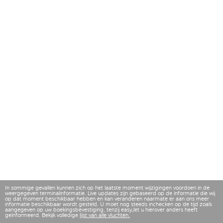
In sommige gevallen kunnen zich op het laatste moment wijzigingen voordoen in de
weergegeven terminalinformatie. Live updates zijn gebaseerd op de informatie die wij
op dat moment beschikbaar hebben en kan veranderen naarmate er aan ons meer
informatie beschikbaar wordt gesteld. U moet nog steeds inchecken op de tijd zoals
aangegeven op uw boekingsbevestiging, tenzij easyJet u hierover anders heeft
geïnformeerd. Bekijk volledige
lijst van alle vluchten.