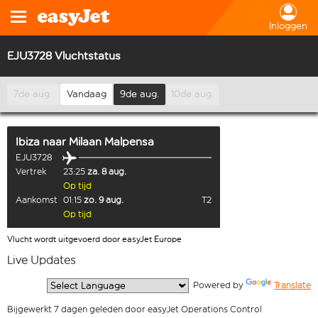
Inloggen
EJU3728 Vluchtstatus
7de aug.
Vandaag
9de aug.
10de aug.
Ibiza
naar
Milaan Malpensa
EJU3728
Vertrek
23:25
za. 8 aug.
Op tijd
Aankomst
01:15
zo. 9 aug.
T2
Op tijd
Vlucht wordt uitgevoerd door easyJet Europe
Live Updates
  Powered by 
Translate
Bijgewerkt 7 dagen geleden door easyJet Operations Control