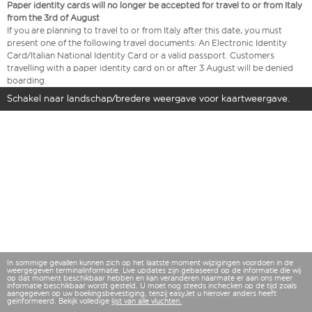
Paper identity cards will no longer be accepted for travel to or from Italy
from the 3rd of August
If you are planning to travel to or from Italy after this date, you must
present one of the following travel documents: An Electronic Identity
Card/Italian National Identity Card or a valid passport. Customers
travelling with a paper identity card on or after 3 August will be denied
boarding.
Schakel naar landschap/bredere weergave voor kaartweergave.
In sommige gevallen kunnen zich op het laatste moment wijzigingen voordoen in de
weergegeven terminalinformatie. Live updates zijn gebaseerd op de informatie die wij
op dat moment beschikbaar hebben en kan veranderen naarmate er aan ons meer
informatie beschikbaar wordt gesteld. U moet nog steeds inchecken op de tijd zoals
aangegeven op uw boekingsbevestiging, tenzij easyJet u hierover anders heeft
geïnformeerd. Bekijk volledige
lijst van alle vluchten.