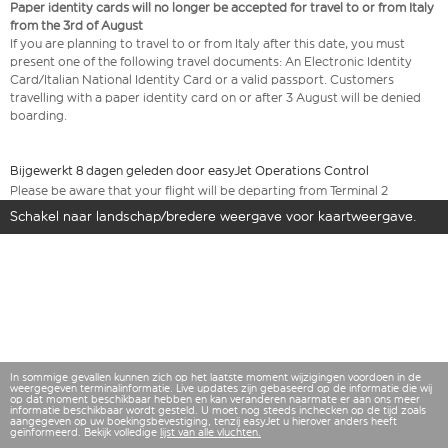
Paper identity cards will no longer be accepted for travel to or from Italy
from the 3rd of August
If you are planning to travel to or from Italy after this date, you must
present one of the following travel documents: An Electronic Identity
Card/Italian National Identity Card or a valid passport. Customers
travelling with a paper identity card on or after 3 August will be denied
boarding.
Bijgewerkt 8 dagen geleden door easyJet Operations Control
Please be aware that your flight will be departing from Terminal 2
Schakel naar landschap/bredere weergave voor kaartweergave.
In sommige gevallen kunnen zich op het laatste moment wijzigingen voordoen in de
weergegeven terminalinformatie. Live updates zijn gebaseerd op de informatie die wij
op dat moment beschikbaar hebben en kan veranderen naarmate er aan ons meer
informatie beschikbaar wordt gesteld. U moet nog steeds inchecken op de tijd zoals
aangegeven op uw boekingsbevestiging, tenzij easyJet u hierover anders heeft
geïnformeerd. Bekijk volledige
lijst van alle vluchten.