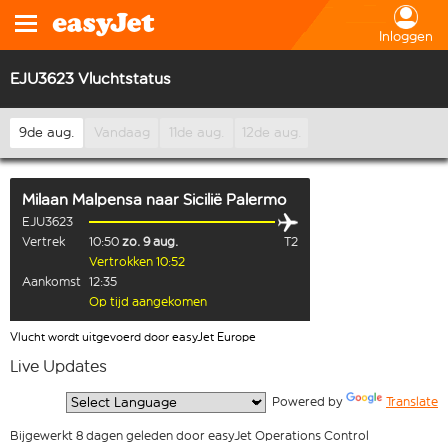
Inloggen
EJU3623 Vluchtstatus
9de aug.
Vandaag
11de aug.
12de aug.
Milaan Malpensa
naar
Sicilië Palermo
EJU3623
Vertrek
10:50
zo. 9 aug.
T2
Vertrokken 10:52
Aankomst
12:35
Op tijd aangekomen
Vlucht wordt uitgevoerd door easyJet Europe
Live Updates
  Powered by 
Translate
Bijgewerkt 8 dagen geleden door easyJet Operations Control