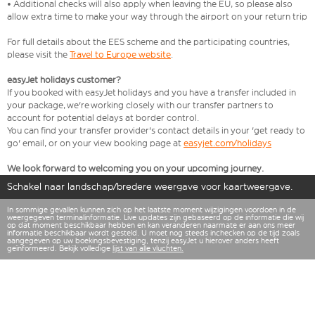
• Additional checks will also apply when leaving the EU, so please also
allow extra time to make your way through the airport on your return trip
For full details about the EES scheme and the participating countries,
please visit the
Travel to Europe website
.
easyJet holidays customer?
If you booked with easyJet holidays and you have a transfer included in
your package, we're working closely with our transfer partners to
account for potential delays at border control.
You can find your transfer provider's contact details in your 'get ready to
go' email, or on your view booking page at
easyjet.com/holidays
We look forward to welcoming you on your upcoming journey.
Schakel naar landschap/bredere weergave voor kaartweergave.
In sommige gevallen kunnen zich op het laatste moment wijzigingen voordoen in de
weergegeven terminalinformatie. Live updates zijn gebaseerd op de informatie die wij
op dat moment beschikbaar hebben en kan veranderen naarmate er aan ons meer
informatie beschikbaar wordt gesteld. U moet nog steeds inchecken op de tijd zoals
aangegeven op uw boekingsbevestiging, tenzij easyJet u hierover anders heeft
geïnformeerd. Bekijk volledige
lijst van alle vluchten.