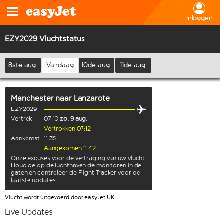
Inloggen
EZY2029 Vluchtstatus
8ste aug.
Vandaag
10de aug.
11de aug.
Manchester
naar
Lanzarote
EZY2029
Vertrek
07:10
zo. 9 aug.
Vertrokken 07:12
Aankomst
11:35
Aangekomen 11:42
Onze excuses voor de vertraging van uw vlucht.
Houd de op de luchthaven de monitoren in de
gaten en controleer de Flight Tracker voor de
laatste updates.
Vlucht wordt uitgevoerd door easyJet UK
Live Updates