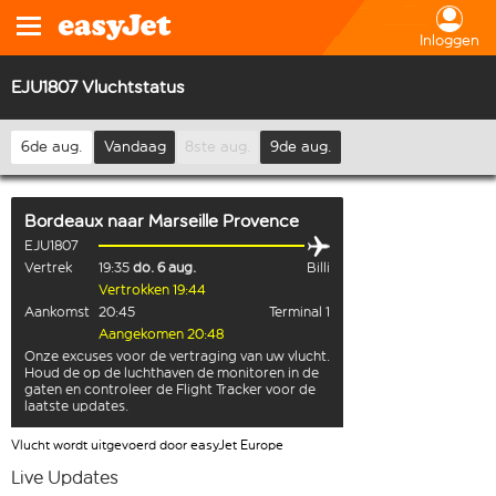
Inloggen
EJU1807 Vluchtstatus
6de aug.
Vandaag
8ste aug.
9de aug.
Bordeaux
naar
Marseille Provence
EJU1807
Vertrek
19:35
do. 6 aug.
Billi
Vertrokken 19:44
Aankomst
20:45
Terminal 1
Aangekomen 20:48
Onze excuses voor de vertraging van uw vlucht.
Houd de op de luchthaven de monitoren in de
gaten en controleer de Flight Tracker voor de
laatste updates.
Vlucht wordt uitgevoerd door easyJet Europe
Live Updates