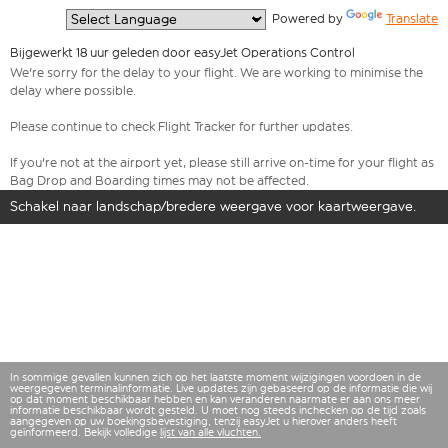
  Powered by 
Translate
Bijgewerkt 18 uur geleden door easyJet Operations Control
We're sorry for the delay to your flight. We are working to minimise the
delay where possible.
Please continue to check Flight Tracker for further updates.
If you're not at the airport yet, please still arrive on-time for your flight as
Bag Drop and Boarding times may not be affected.
Schakel naar landschap/bredere weergave voor kaartweergave.
In sommige gevallen kunnen zich op het laatste moment wijzigingen voordoen in de
weergegeven terminalinformatie. Live updates zijn gebaseerd op de informatie die wij
op dat moment beschikbaar hebben en kan veranderen naarmate er aan ons meer
informatie beschikbaar wordt gesteld. U moet nog steeds inchecken op de tijd zoals
aangegeven op uw boekingsbevestiging, tenzij easyJet u hierover anders heeft
geïnformeerd. Bekijk volledige
lijst van alle vluchten.