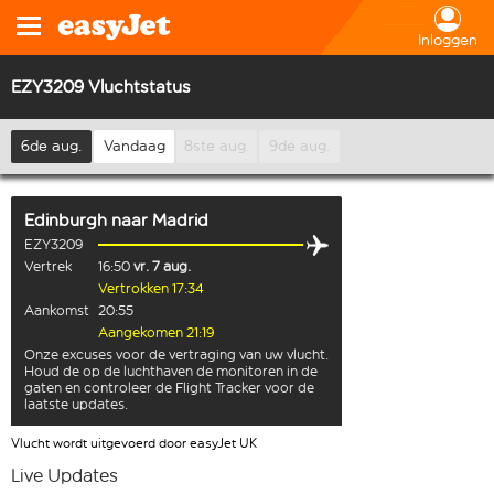
Inloggen
EZY3209 Vluchtstatus
6de aug.
Vandaag
8ste aug.
9de aug.
Edinburgh
naar
Madrid
EZY3209
Vertrek
16:50
vr. 7 aug.
Vertrokken 17:34
Aankomst
20:55
Aangekomen 21:19
Onze excuses voor de vertraging van uw vlucht.
Houd de op de luchthaven de monitoren in de
gaten en controleer de Flight Tracker voor de
laatste updates.
Vlucht wordt uitgevoerd door easyJet UK
Live Updates