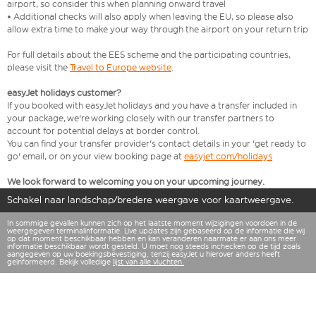
airport, so consider this when planning onward travel
• Additional checks will also apply when leaving the EU, so please also
allow extra time to make your way through the airport on your return trip
For full details about the EES scheme and the participating countries,
please visit the
Travel to Europe website
.
easyJet holidays customer?
If you booked with easyJet holidays and you have a transfer included in
your package, we're working closely with our transfer partners to
account for potential delays at border control.
You can find your transfer provider's contact details in your 'get ready to
go' email, or on your view booking page at
easyjet.com/holidays
We look forward to welcoming you on your upcoming journey.
Schakel naar landschap/bredere weergave voor kaartweergave.
In sommige gevallen kunnen zich op het laatste moment wijzigingen voordoen in de
weergegeven terminalinformatie. Live updates zijn gebaseerd op de informatie die wij
op dat moment beschikbaar hebben en kan veranderen naarmate er aan ons meer
informatie beschikbaar wordt gesteld. U moet nog steeds inchecken op de tijd zoals
aangegeven op uw boekingsbevestiging, tenzij easyJet u hierover anders heeft
geïnformeerd. Bekijk volledige
lijst van alle vluchten.