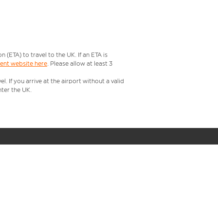
ETA) to travel to the UK. If an ETA is
ment website here
. Please allow at least 3
 If you arrive at the airport without a valid
ter the UK.