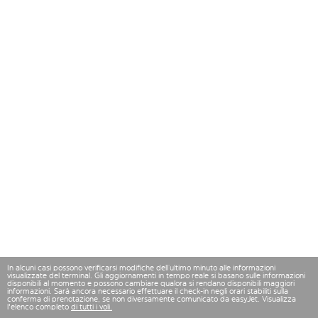
In alcuni casi possono verificarsi modifiche dell’ultimo minuto alle informazioni
visualizzate del terminal. Gli aggiornamenti in tempo reale si basano sulle informazioni
disponibili al momento e possono cambiare qualora si rendano disponibili maggiori
informazioni. Sarà ancora necessario effettuare il check-in negli orari stabiliti sulla
conferma di prenotazione, se non diversamente comunicato da easyJet. Visualizza
l'elenco completo
di tutti i voli.