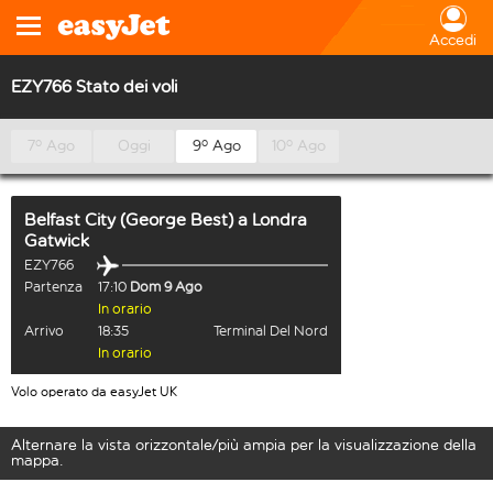
Accedi
EZY766 Stato dei voli
7º Ago
Oggi
9º Ago
10º Ago
Belfast City (George Best)
a
Londra
Gatwick
EZY766
Partenza
17:10
Dom 9 Ago
In orario
Arrivo
18:35
Terminal Del Nord
In orario
Volo operato da easyJet UK
Alternare la vista orizzontale/più ampia per la visualizzazione della
mappa.