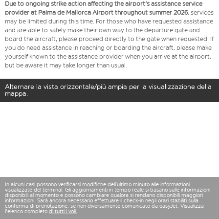
Due to ongoing strike action affecting the airport's assistance service
provider at Palma de Mallorca Airport throughout summer 2026
, services
may be limited during this time. For those who have requested assistance
and are able to safely make their own way to the departure gate and
board the aircraft, please proceed directly to the gate when requested. If
you do need assistance in reaching or boarding the aircraft, please make
yourself known to the assistance provider when you arrive at the airport,
but be aware it may take longer than usual.
Alternare la vista orizzontale/più ampia per la visualizzazione della
mappa.
In alcuni casi possono verificarsi modifiche dell’ultimo minuto alle informazioni
visualizzate del terminal. Gli aggiornamenti in tempo reale si basano sulle informazioni
disponibili al momento e possono cambiare qualora si rendano disponibili maggiori
informazioni. Sarà ancora necessario effettuare il check-in negli orari stabiliti sulla
conferma di prenotazione, se non diversamente comunicato da easyJet. Visualizza
l'elenco completo
di tutti i voli.