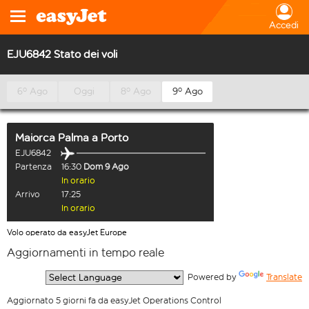
Accedi
EJU6842 Stato dei voli
6º Ago
Oggi
8º Ago
9º Ago
Maiorca Palma
a
Porto
EJU6842
Partenza
16:30
Dom 9 Ago
In orario
Arrivo
17:25
In orario
Volo operato da easyJet Europe
Aggiornamenti in tempo reale
  Powered by 
Translate
Aggiornato 5 giorni fa da easyJet Operations Control