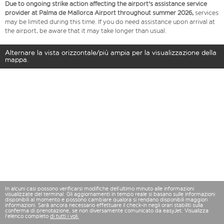
Due to ongoing strike action affecting the airport's assistance service
provider at Palma de Mallorca Airport throughout summer 2026,
services
may be limited during this time. If you do need assistance upon arrival at
the airport, be aware that it may take longer than usual.
Alternare la vista orizzontale/più ampia per la visualizzazione della
mappa.
In alcuni casi possono verificarsi modifiche dell’ultimo minuto alle informazioni
visualizzate del terminal. Gli aggiornamenti in tempo reale si basano sulle informazioni
disponibili al momento e possono cambiare qualora si rendano disponibili maggiori
informazioni. Sarà ancora necessario effettuare il check-in negli orari stabiliti sulla
conferma di prenotazione, se non diversamente comunicato da easyJet. Visualizza
l'elenco completo
di tutti i voli.