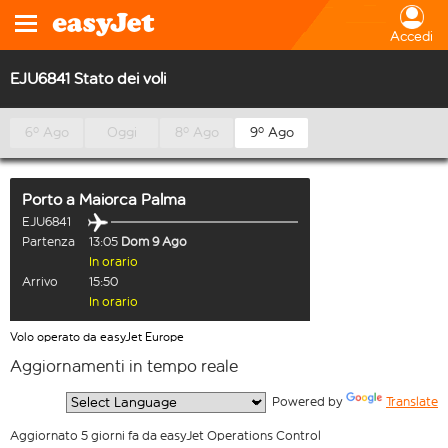
Accedi
EJU6841 Stato dei voli
6º Ago
Oggi
8º Ago
9º Ago
Porto
a
Maiorca Palma
EJU6841
Partenza
13:05
Dom 9 Ago
In orario
Arrivo
15:50
In orario
Volo operato da easyJet Europe
Aggiornamenti in tempo reale
  Powered by 
Translate
Aggiornato 5 giorni fa da easyJet Operations Control