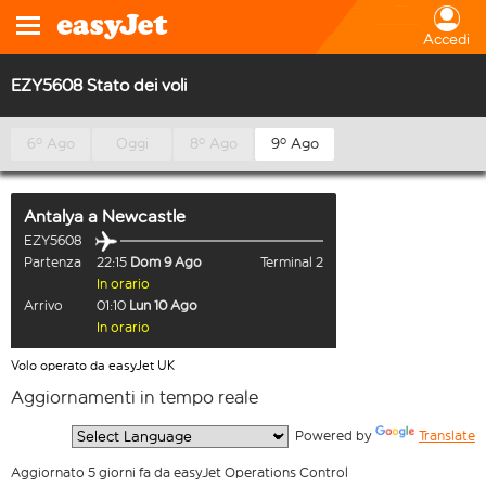
Accedi
EZY5608 Stato dei voli
6º Ago
Oggi
8º Ago
9º Ago
Antalya
a
Newcastle
EZY5608
Partenza
22:15
Dom 9 Ago
Terminal 2
In orario
Arrivo
01:10
Lun 10 Ago
In orario
Volo operato da easyJet UK
Aggiornamenti in tempo reale
  Powered by 
Translate
Aggiornato 5 giorni fa da easyJet Operations Control