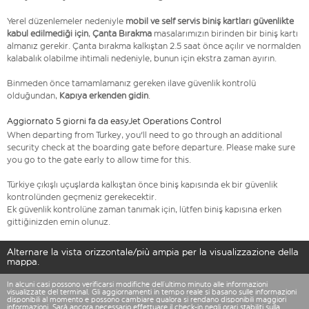
Yerel düzenlemeler nedeniyle
mobil ve self servis biniş kartları güvenlikte
kabul edilmediği için
,
Çanta Bırakma
masalarımızın birinden bir biniş kartı
almanız gerekir. Çanta bırakma kalkıştan 2.5 saat önce açılır ve normalden
kalabalık olabilme ihtimali nedeniyle, bunun için ekstra zaman ayırın.
Binmeden önce tamamlamanız gereken ilave güvenlik kontrolü
olduğundan,
Kapıya erkenden gidin
.
Aggiornato 5 giorni fa da easyJet Operations Control
When departing from Turkey, you'll need to go through an additional
security check at the boarding gate before departure. Please make sure
you go to the gate early to allow time for this.
Türkiye çıkışlı uçuşlarda kalkıştan önce biniş kapısında ek bir güvenlik
kontrolünden geçmeniz gerekecektir.
Ek güvenlik kontrolüne zaman tanımak için, lütfen biniş kapısına erken
gittiğinizden emin olunuz.
Alternare la vista orizzontale/più ampia per la visualizzazione della
mappa.
In alcuni casi possono verificarsi modifiche dell’ultimo minuto alle informazioni
visualizzate del terminal. Gli aggiornamenti in tempo reale si basano sulle informazioni
disponibili al momento e possono cambiare qualora si rendano disponibili maggiori
informazioni. Sarà ancora necessario effettuare il check-in negli orari stabiliti sulla