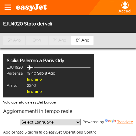
Accedi
EJU4920 Stato dei voli
5º Ago
Oggi
7º Ago
8º Ago
Sicilia Palermo
a
Paris Orly
EJU4920
Partenza
19:40
Sab 8 Ago
In orario
Arrivo
22:10
In orario
Volo operato da easyJet Europe
Aggiornamenti in tempo reale
  Powered by 
Translate
Aggiornato 5 giorni fa da easyJet Operations Control