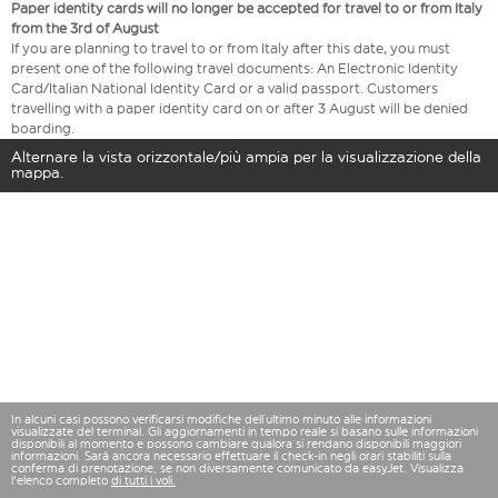
Paper identity cards will no longer be accepted for travel to or from Italy
from the 3rd of August
If you are planning to travel to or from Italy after this date, you must
present one of the following travel documents: An Electronic Identity
Card/Italian National Identity Card or a valid passport. Customers
travelling with a paper identity card on or after 3 August will be denied
boarding.
Alternare la vista orizzontale/più ampia per la visualizzazione della
mappa.
In alcuni casi possono verificarsi modifiche dell’ultimo minuto alle informazioni
visualizzate del terminal. Gli aggiornamenti in tempo reale si basano sulle informazioni
disponibili al momento e possono cambiare qualora si rendano disponibili maggiori
informazioni. Sarà ancora necessario effettuare il check-in negli orari stabiliti sulla
conferma di prenotazione, se non diversamente comunicato da easyJet. Visualizza
l'elenco completo
di tutti i voli.