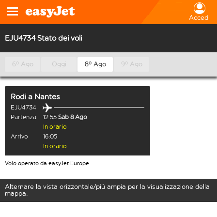
Accedi
EJU4734 Stato dei voli
6º Ago
Oggi
8º Ago
9º Ago
Rodi
a
Nantes
EJU4734
Partenza
12:55
Sab 8 Ago
In orario
Arrivo
16:05
In orario
Volo operato da easyJet Europe
Alternare la vista orizzontale/più ampia per la visualizzazione della
mappa.