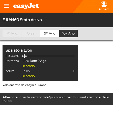
Accedi
EJU4460 Stato dei voli
7º Ago
Oggi
9º Ago
10º Ago
Spalato
a
Lyon
EJU4460
Partenza
11:20
Dom 9 Ago
In orario
Arrivo
13:05
T1
In orario
Volo operato da easyJet Europe
Alternare la vista orizzontale/più ampia per la visualizzazione della
mappa.