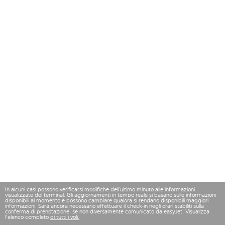
In alcuni casi possono verificarsi modifiche dell’ultimo minuto alle informazioni
visualizzate del terminal. Gli aggiornamenti in tempo reale si basano sulle informazioni
disponibili al momento e possono cambiare qualora si rendano disponibili maggiori
informazioni. Sarà ancora necessario effettuare il check-in negli orari stabiliti sulla
conferma di prenotazione, se non diversamente comunicato da easyJet. Visualizza
l'elenco completo
di tutti i voli.