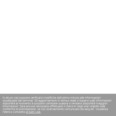
In alcuni casi possono verificarsi modifiche dell’ultimo minuto alle informazioni
visualizzate del terminal. Gli aggiornamenti in tempo reale si basano sulle informazioni
disponibili al momento e possono cambiare qualora si rendano disponibili maggiori
informazioni. Sarà ancora necessario effettuare il check-in negli orari stabiliti sulla
conferma di prenotazione, se non diversamente comunicato da easyJet. Visualizza
l'elenco completo
di tutti i voli.