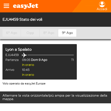
Accedi
EJU4459 Stato dei voli
6º Ago
Oggi
8º Ago
9º Ago
Lyon
a
Spalato
EJU4459
Partenza
09:05
Dom 9 Ago
T1
In orario
Arrivo
10:45
In orario
Volo operato da easyJet Europe
Alternare la vista orizzontale/più ampia per la visualizzazione della
mappa.