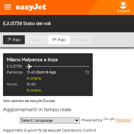
Accedi
EJU3739 Stato dei voli
7º Ago
Oggi
9º Ago
10º Ago
Milano Malpensa
a
Ibiza
EJU3739
Partenza
13:40
Dom 9 Ago
T2
In orario
Arrivo
15:40
In orario
Volo operato da easyJet Europe
Aggiornamenti in tempo reale
  Powered by 
Translate
Aggiornato 6 giorni fa da easyJet Operations Control