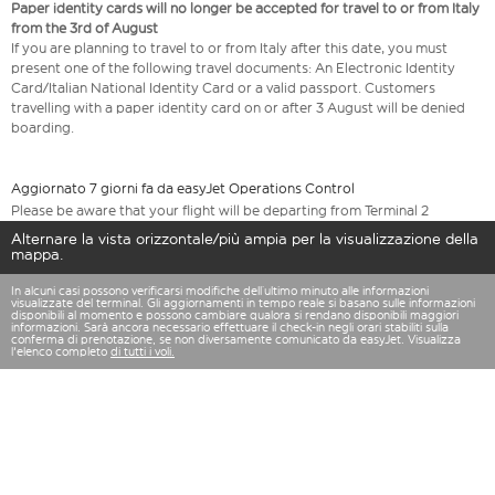
Paper identity cards will no longer be accepted for travel to or from Italy
from the 3rd of August
If you are planning to travel to or from Italy after this date, you must
present one of the following travel documents: An Electronic Identity
Card/Italian National Identity Card or a valid passport. Customers
travelling with a paper identity card on or after 3 August will be denied
boarding.
Aggiornato 7 giorni fa da easyJet Operations Control
Please be aware that your flight will be departing from Terminal 2
Alternare la vista orizzontale/più ampia per la visualizzazione della
mappa.
In alcuni casi possono verificarsi modifiche dell’ultimo minuto alle informazioni
visualizzate del terminal. Gli aggiornamenti in tempo reale si basano sulle informazioni
disponibili al momento e possono cambiare qualora si rendano disponibili maggiori
informazioni. Sarà ancora necessario effettuare il check-in negli orari stabiliti sulla
conferma di prenotazione, se non diversamente comunicato da easyJet. Visualizza
l'elenco completo
di tutti i voli.