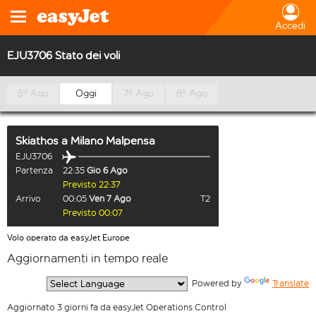
Accedi
EJU3706 Stato dei voli
5º Ago
Oggi
7º Ago
8º Ago
Skiathos
a
Milano Malpensa
EJU3706
Partenza
22:35
Gio 6 Ago
Previsto 22:37
Arrivo
00:05
Ven 7 Ago
T2
Previsto 00:07
Volo operato da easyJet Europe
Aggiornamenti in tempo reale
  Powered by 
Translate
Aggiornato 3 giorni fa da easyJet Operations Control