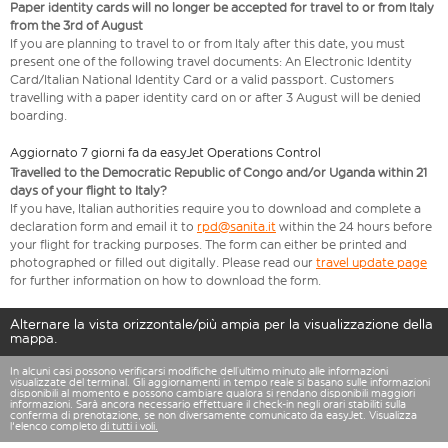
Paper identity cards will no longer be accepted for travel to or from Italy
from the 3rd of August
If you are planning to travel to or from Italy after this date, you must
present one of the following travel documents: An Electronic Identity
Card/Italian National Identity Card or a valid passport. Customers
travelling with a paper identity card on or after 3 August will be denied
boarding.
Aggiornato 7 giorni fa da easyJet Operations Control
Travelled to the Democratic Republic of Congo and/or Uganda within 21
days of your flight to Italy?
If you have, Italian authorities require you to download and complete a
declaration form and email it to
rpd@sanita.it
within the 24 hours before
your flight for tracking purposes. The form can either be printed and
photographed or filled out digitally. Please read our
travel update page
for further information on how to download the form.
Alternare la vista orizzontale/più ampia per la visualizzazione della
mappa.
In alcuni casi possono verificarsi modifiche dell’ultimo minuto alle informazioni
visualizzate del terminal. Gli aggiornamenti in tempo reale si basano sulle informazioni
disponibili al momento e possono cambiare qualora si rendano disponibili maggiori
informazioni. Sarà ancora necessario effettuare il check-in negli orari stabiliti sulla
conferma di prenotazione, se non diversamente comunicato da easyJet. Visualizza
l'elenco completo
di tutti i voli.