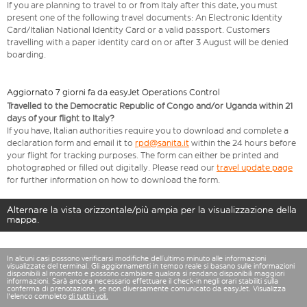
If you are planning to travel to or from Italy after this date, you must
present one of the following travel documents: An Electronic Identity
Card/Italian National Identity Card or a valid passport. Customers
travelling with a paper identity card on or after 3 August will be denied
boarding.
Aggiornato 7 giorni fa da easyJet Operations Control
Travelled to the Democratic Republic of Congo and/or Uganda within 21
days of your flight to Italy?
If you have, Italian authorities require you to download and complete a
declaration form and email it to
rpd@sanita.it
within the 24 hours before
your flight for tracking purposes. The form can either be printed and
photographed or filled out digitally. Please read our
travel update page
for further information on how to download the form.
Alternare la vista orizzontale/più ampia per la visualizzazione della
mappa.
In alcuni casi possono verificarsi modifiche dell’ultimo minuto alle informazioni
visualizzate del terminal. Gli aggiornamenti in tempo reale si basano sulle informazioni
disponibili al momento e possono cambiare qualora si rendano disponibili maggiori
informazioni. Sarà ancora necessario effettuare il check-in negli orari stabiliti sulla
conferma di prenotazione, se non diversamente comunicato da easyJet. Visualizza
l'elenco completo
di tutti i voli.