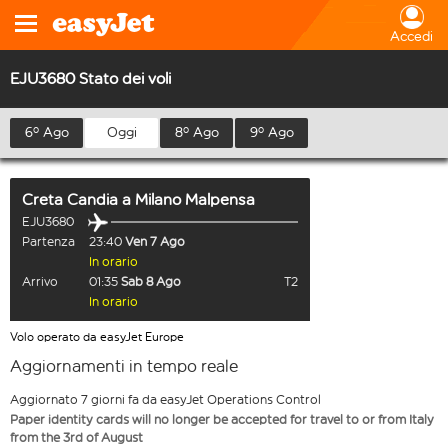
Accedi
EJU3680 Stato dei voli
6º Ago
Oggi
8º Ago
9º Ago
Creta Candia
a
Milano Malpensa
EJU3680
Partenza
23:40
Ven 7 Ago
In orario
Arrivo
01:35
Sab 8 Ago
T2
In orario
Volo operato da easyJet Europe
Aggiornamenti in tempo reale
Aggiornato 7 giorni fa da easyJet Operations Control
Paper identity cards will no longer be accepted for travel to or from Italy
from the 3rd of August