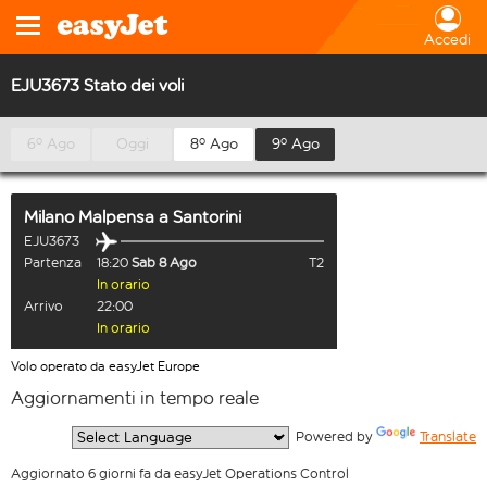
Accedi
EJU3673 Stato dei voli
6º Ago
Oggi
8º Ago
9º Ago
Milano Malpensa
a
Santorini
EJU3673
Partenza
18:20
Sab 8 Ago
T2
In orario
Arrivo
22:00
In orario
Volo operato da easyJet Europe
Aggiornamenti in tempo reale
  Powered by 
Translate
Aggiornato 6 giorni fa da easyJet Operations Control