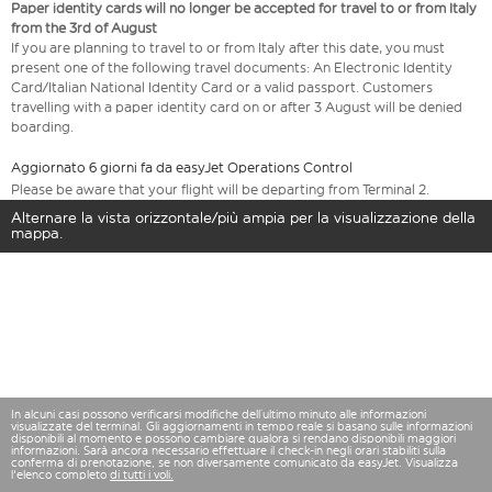
Paper identity cards will no longer be accepted for travel to or from Italy
from the 3rd of August
If you are planning to travel to or from Italy after this date, you must
present one of the following travel documents: An Electronic Identity
Card/Italian National Identity Card or a valid passport. Customers
travelling with a paper identity card on or after 3 August will be denied
boarding.
Aggiornato 6 giorni fa da easyJet Operations Control
Please be aware that your flight will be departing from Terminal 2.
Alternare la vista orizzontale/più ampia per la visualizzazione della
mappa.
In alcuni casi possono verificarsi modifiche dell’ultimo minuto alle informazioni
visualizzate del terminal. Gli aggiornamenti in tempo reale si basano sulle informazioni
disponibili al momento e possono cambiare qualora si rendano disponibili maggiori
informazioni. Sarà ancora necessario effettuare il check-in negli orari stabiliti sulla
conferma di prenotazione, se non diversamente comunicato da easyJet. Visualizza
l'elenco completo
di tutti i voli.