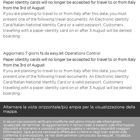
Paper identity cards will no longer be accepted for travel to or from Italy
from the 3rd of August
If you are planning to travel to or from Italy after this date, you must
present one of the following travel documents: An Electronic Identity
Card/Italian National Identity Card or a valid passport. Customers
travelling with a paper identity card on or after 3 August will be denied
boarding.
Aggiornato 7 giorni fa da easyJet Operations Control
Paper identity cards will no longer be accepted for travel to or from Italy
from the 3rd of August
If you are planning to travel to or from Italy after this date, you must
present one of the following travel documents: An Electronic Identity
Card/Italian National Identity Card or a valid passport. Customers
travelling with a paper identity card on or after 3 August will be denied
boarding.
Alternare la vista orizzontale/più ampia per la visualizzazione della
mappa.
In alcuni casi possono verificarsi modifiche dell’ultimo minuto alle informazioni
visualizzate del terminal. Gli aggiornamenti in tempo reale si basano sulle informazioni
disponibili al momento e possono cambiare qualora si rendano disponibili maggiori
informazioni. Sarà ancora necessario effettuare il check-in negli orari stabiliti sulla
conferma di prenotazione, se non diversamente comunicato da easyJet. Visualizza
l'elenco completo
di tutti i voli.