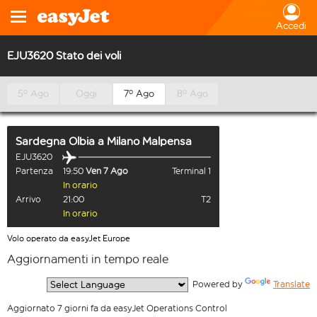
Accedi
EJU3620 Stato dei voli
5º Ago
Oggi
7º Ago
8º Ago
Sardegna Olbia
a
Milano Malpensa
EJU3620
Partenza
19:50
Ven 7 Ago
Terminal 1
In orario
Arrivo
21:00
T2
In orario
Volo operato da easyJet Europe
Aggiornamenti in tempo reale
  Powered by 
Translate
Aggiornato 7 giorni fa da easyJet Operations Control