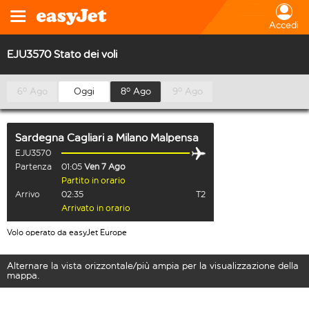
Accedi
EJU3570 Stato dei voli
6º Ago
Oggi
8º Ago
9º Ago
Sardegna Cagliari
a
Milano Malpensa
EJU3570
Partenza
01:05
Ven 7 Ago
Partito in orario
Arrivo
02:35
T2
Arrivato in orario
Volo operato da easyJet Europe
Alternare la vista orizzontale/più ampia per la visualizzazione della
mappa.