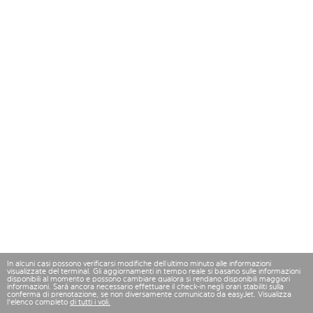
In alcuni casi possono verificarsi modifiche dell’ultimo minuto alle informazioni
visualizzate del terminal. Gli aggiornamenti in tempo reale si basano sulle informazioni
disponibili al momento e possono cambiare qualora si rendano disponibili maggiori
informazioni. Sarà ancora necessario effettuare il check-in negli orari stabiliti sulla
conferma di prenotazione, se non diversamente comunicato da easyJet. Visualizza
l'elenco completo
di tutti i voli.