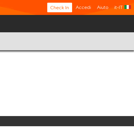
Accedi
Aiuto
it-IT
Check In