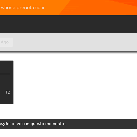
estione prenotazioni
 Ago
T2
easyJet in volo in questo momento...