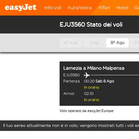
Info voli
Auto/extra
Affari
Hotel
G
EJU3560 Stato dei voli
6º Ago
Oggi
8º Ago
9º
Lamezia
a
Milano Malpensa
EJU3560
Partenza
00:20
Sab 8 Ago
In orario
Arrivo
02:10
In orario
Volo operato da easyJet Europe
Il tuo aereo attualmente non è in volo; vengono mostrati tutti i voli 