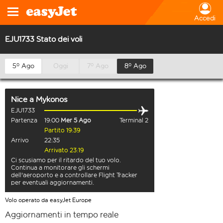
Accedi
EJU1733 Stato dei voli
5º Ago
Oggi
7º Ago
8º Ago
Nice
a
Mykonos
EJU1733
Partenza
19:00
Mer 5 Ago
Terminal 2
Partito 19:39
Arrivo
22:35
Arrivato 23:19
Ci scusiamo per il ritardo del tuo volo.
Continua a monitorare gli schermi
dell'aeroporto e a controllare Flight Tracker
per eventuali aggiornamenti.
Volo operato da easyJet Europe
Aggiornamenti in tempo reale