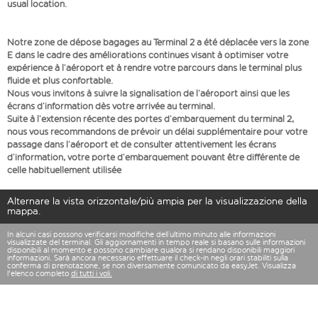
usual location.
Notre zone de dépose bagages au Terminal 2 a été déplacée vers la zone
E dans le cadre des améliorations continues visant à optimiser votre
expérience à l’aéroport et à rendre votre parcours dans le terminal plus
fluide et plus confortable.
Nous vous invitons à suivre la signalisation de l’aéroport ainsi que les
écrans d’information dès votre arrivée au terminal.
Suite à l’extension récente des portes d’embarquement du terminal 2,
nous vous recommandons de prévoir un délai supplémentaire pour votre
passage dans l’aéroport et de consulter attentivement les écrans
d’information, votre porte d’embarquement pouvant être différente de
celle habituellement utilisée
Alternare la vista orizzontale/più ampia per la visualizzazione della
mappa.
In alcuni casi possono verificarsi modifiche dell’ultimo minuto alle informazioni
visualizzate del terminal. Gli aggiornamenti in tempo reale si basano sulle informazioni
disponibili al momento e possono cambiare qualora si rendano disponibili maggiori
informazioni. Sarà ancora necessario effettuare il check-in negli orari stabiliti sulla
conferma di prenotazione, se non diversamente comunicato da easyJet. Visualizza
l'elenco completo
di tutti i voli.