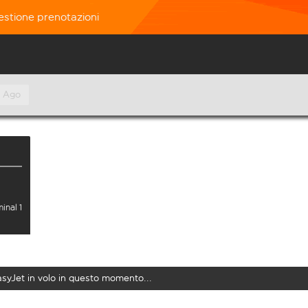
estione prenotazioni
º Ago
inal 1
easyJet in volo in questo momento...