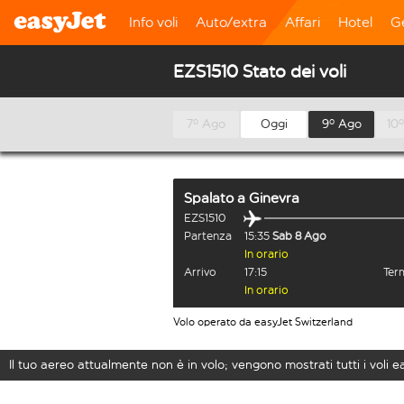
Info voli
Auto/extra
Affari
Hotel
G
EZS1510 Stato dei voli
7º Ago
Oggi
9º Ago
10
Spalato
a
Ginevra
EZS1510
Partenza
15:35
Sab 8 Ago
In orario
Arrivo
17:15
Term
In orario
Volo operato da easyJet Switzerland
Il tuo aereo attualmente non è in volo; vengono mostrati tutti i voli 