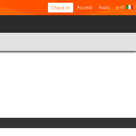
Accedi
Aiuto
it-IT
Check In