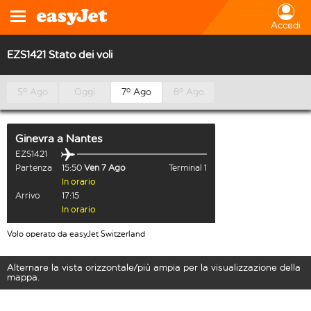
Accedi
EZS1421 Stato dei voli
5º Ago
Oggi
7º Ago
8º Ago
Ginevra
a
Nantes
EZS1421
Partenza
15:50
Ven 7 Ago
Terminal 1
In orario
Arrivo
17:15
In orario
Volo operato da easyJet Switzerland
Alternare la vista orizzontale/più ampia per la visualizzazione della
mappa.