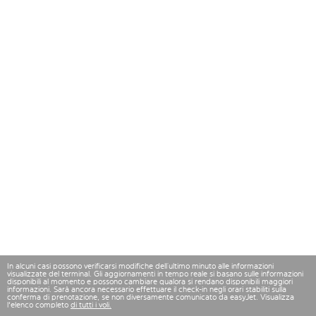
In alcuni casi possono verificarsi modifiche dell’ultimo minuto alle informazioni
visualizzate del terminal. Gli aggiornamenti in tempo reale si basano sulle informazioni
disponibili al momento e possono cambiare qualora si rendano disponibili maggiori
informazioni. Sarà ancora necessario effettuare il check-in negli orari stabiliti sulla
conferma di prenotazione, se non diversamente comunicato da easyJet. Visualizza
l'elenco completo
di tutti i voli.