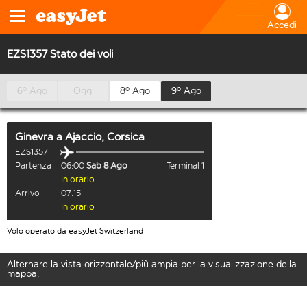
Accedi
EZS1357 Stato dei voli
6º Ago
Oggi
8º Ago
9º Ago
Ginevra
a
Ajaccio, Corsica
EZS1357
Partenza
06:00
Sab 8 Ago
Terminal 1
In orario
Arrivo
07:15
In orario
Volo operato da easyJet Switzerland
Alternare la vista orizzontale/più ampia per la visualizzazione della
mappa.