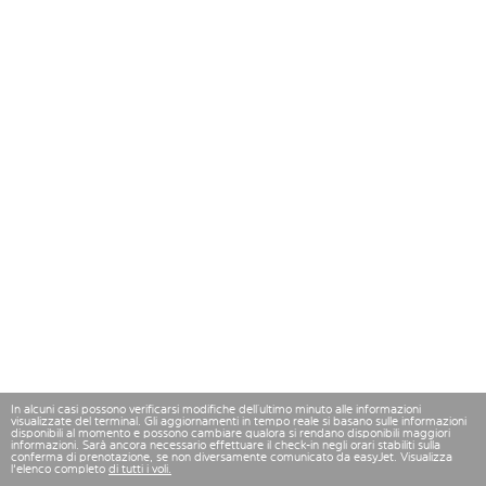
In alcuni casi possono verificarsi modifiche dell’ultimo minuto alle informazioni
visualizzate del terminal. Gli aggiornamenti in tempo reale si basano sulle informazioni
disponibili al momento e possono cambiare qualora si rendano disponibili maggiori
informazioni. Sarà ancora necessario effettuare il check-in negli orari stabiliti sulla
conferma di prenotazione, se non diversamente comunicato da easyJet. Visualizza
l'elenco completo
di tutti i voli.