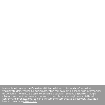
In alcuni casi possono verificarsi modifiche dell’ultimo minuto alle informazioni
visualizzate del terminal. Gli aggiornamenti in tempo reale si basano sulle informazioni
disponibili al momento e possono cambiare qualora si rendano disponibili maggiori
informazioni. Sarà ancora necessario effettuare il check-in negli orari stabiliti sulla
conferma di prenotazione, se non diversamente comunicato da easyJet. Visualizza
l'elenco completo
di tutti i voli.