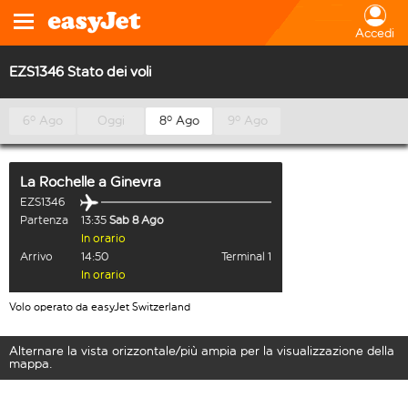
Accedi
EZS1346 Stato dei voli
6º Ago
Oggi
8º Ago
9º Ago
La Rochelle
a
Ginevra
EZS1346
Partenza
13:35
Sab 8 Ago
In orario
Arrivo
14:50
Terminal 1
In orario
Volo operato da easyJet Switzerland
Alternare la vista orizzontale/più ampia per la visualizzazione della
mappa.