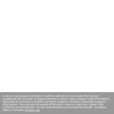
In alcuni casi possono verificarsi modifiche dell’ultimo minuto alle informazioni
visualizzate del terminal. Gli aggiornamenti in tempo reale si basano sulle informazioni
disponibili al momento e possono cambiare qualora si rendano disponibili maggiori
informazioni. Sarà ancora necessario effettuare il check-in negli orari stabiliti sulla
conferma di prenotazione, se non diversamente comunicato da easyJet. Visualizza
l'elenco completo
di tutti i voli.