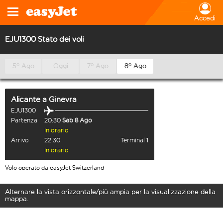
Accedi
EJU1300 Stato dei voli
5º Ago
Oggi
7º Ago
8º Ago
Alicante
a
Ginevra
EJU1300
Partenza
20:30
Sab 8 Ago
In orario
Arrivo
22:30
Terminal 1
In orario
Volo operato da easyJet Switzerland
Alternare la vista orizzontale/più ampia per la visualizzazione della
mappa.